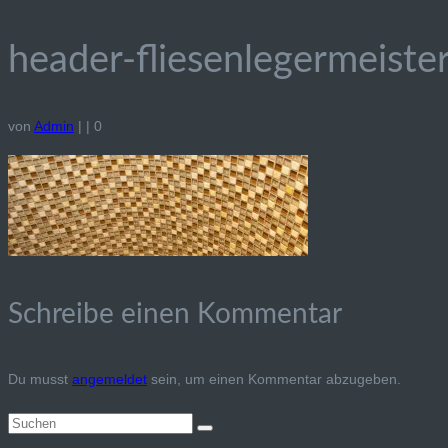
header-fliesenlegermeist
von
Admin
|
|
0
Schreibe einen Kommentar
Du musst
angemeldet
sein, um einen Kommentar abzugeben.
Suchen