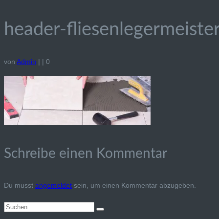
header-fliesenlegermeist
von
Admin
|
|
0
Schreibe einen Kommentar
Du musst
angemeldet
sein, um einen Kommentar abzugeben.
Suchen