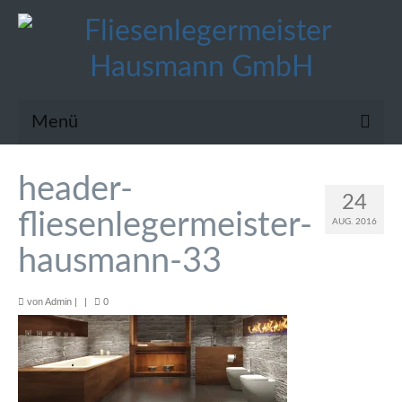
Menü
:: STARTSEITE
header-
24
:: WIR ÜBER UNS
fliesenlegermeister-
AUG. 2016
Wir stellen uns Ihnen vor
hausmann-33
Zertifizierter Meisterbetrieb
von
Admin
|
|
0
Faszination Keramik
Gestalten mit Keramik
Energiesparen mit Keramik