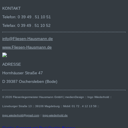
KONTAKT
Telefon: 0 39 49 . 51 10 51
Telefax: 0 39 49 . 51 10 52
info@Fliesen-Hausmann.de
www.Fliesen-Hausmann.de
ADRESSE
Hornhäuser Straße 47
D 39387 Oschersleben (Bode)
© 2026 Fliesenlegermeister Hausmann GmbH | medienDesign :: Ingo Wiederhold ::
Lüneburger Straße 13 :: 39106 Magdeburg :: Mobil: 01 72 . 4 12 13 58 ::
ingo.wiederhold@gmail.com
::
ingo-wiederhold.de