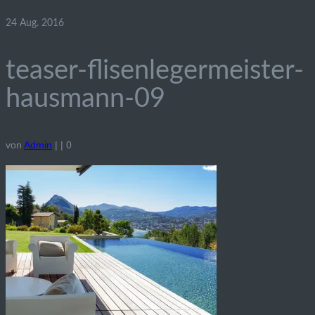
24
Aug. 2016
teaser-flisenlegermeister-
hausmann-09
von
Admin
|
|
0