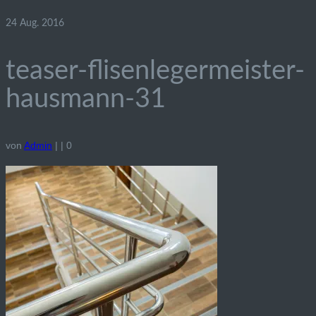
24
Aug. 2016
teaser-flisenlegermeister-
hausmann-31
von
Admin
|
|
0